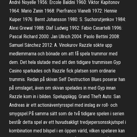
André Noyelle 1956: Ercole Baldini 1960: Viktor Kapitonov
1964: Mario Zanin 1968: Pierfranco Vianelli 1972: Hennie
Kuiper 1976: Bernt Johansson 1980: S. Suchorutjenkov 1984:
Alexi Grewal 1988: Olaf Ludwig 1992: Fabio Casartelli 1996:
Pascal Richard 2000: Jan Ullrich 2004: Paolo Bettini 2008:
Samuel Sánchez 2012: A. Vinokurov Razzle sökte upp
medlemmarna och bönade om att få spela trummor med
dem. Det hela slutade med att den tidigare trummisen Gyp
Casino sparkades och Razzle fick platsen som ordinarie
trummis. Redan på skivan Self Destruction Blues poserar han
på omslaget, även om skivan spelades in med Gyp innan
Razzle kom in i bilden. Spelupplägg. Grand Theft Auto: San
Andreas är ett actionäventyrsspel med inslag av roll- och
smygspel.På samma sätt som de två tidigare spelen i serien
består detta spel av ett huvudsakligt tredjepersonsskjutspel i
kombination med bilspel i en öppen värld, vilken spelaren kan