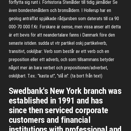
förflytta sig runt i. Förhistoria Stenålder till tidig järnålder Se
även bondestenåldern och bronsåldern. I Hollerup har en
geolog anträffat spjälkade rådjursben som daterats till ca 90
000-70 000 f.Kr. Forskare är oense, men vissa anser att detta
är ett bevis för att neandertalare fanns i Danmark före den
senaste istiden. sudda ut vtr partikel oskj partikelverb,
transitivt, oskiljbar: Verb som består av ett verb och en
preposition eller ett adverb, och som tillsammans betyder
något mer än bara verbet och prepositionen/adverbet,
oskiljbart. T.ex.: "kasta ut", "slå in". (ta bort från text)
Swedbank's New York branch was
established in 1991 and has
since then serviced corporate
customers and financial
institutions with professional and