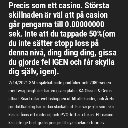
Precis som ett casino. Största
skillnaden är väl att på casion
går pengarna till 0.00000000
sek. Inte att du tappade 50%(om
du inte sätter stopp loss på
denna nivå, ding ding ding, gissa
du gjorde fel IGEN och får skylla
dig själv, igen).
2/14/2021 3M:s självhäftande printfolier och 2080-serien
med wrappingfolier har en given plats i KA Olsson & Gems
utbud. Snart rullar webbshoppen ut till alla kunder, och årets
produktkatalog har redan skickats ut. För varje yta som ska
kläs in finns ett material, och PVC-fritt är i fokus. Ett casino
kan inte ge bort gratis pengar till nya spelare i form av